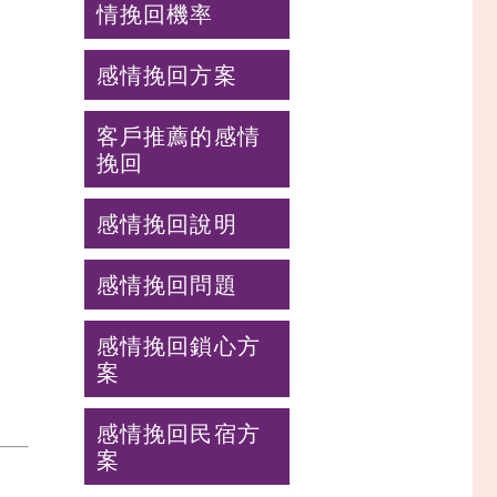
情挽回機率
感情挽回方案
客戶推薦的感情
挽回
感情挽回說明
感情挽回問題
感情挽回鎖心方
案
感情挽回民宿方
案