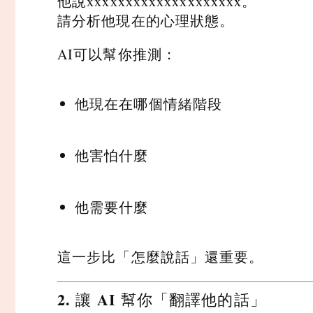
他說xxxxxxxxxxxxxxxxxxxx。
請分析他現在的心理狀態。
AI可以幫你推測：
他現在在哪個情緒階段
他害怕什麼
他需要什麼
這一步比「怎麼說話」還重要。
2. 讓 AI 幫你「翻譯他的話」