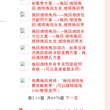
術教學方案--->挽回 感情挽
回,感情挽回女友,感情挽回男
友
挽回感情挽回--->挽回感情包
月顧問方案--->挽回 感情挽
回,感情挽回女友,感情挽回男
友
挽回感情挽回--->挽回感情全
方位方案--->挽回 感情挽回,
感情挽回女友,感情挽回男友
挽回感情挽回成功 - 如果沒成
功挽回老師全額退費方案 - 挽
回感情鑽石方案
挽回感情所有常見問題提問
表格 - (可以直接複製去問)
免費挽回感情 - "挽回感情免
費攻略教學" (可以隨時隨地
24hr無限提問 )
第2-11篇, 共6476篇
下一頁