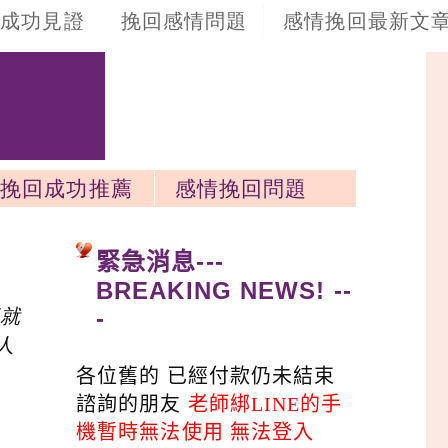
回成功見證
挽回感情問題
感情挽回最新文
情挽回成功推薦
感情挽回問題
緊急消息---
BREAKING NEWS! --
事就
-
人
各位舊的 已經付款仍未結束
諮詢的朋友
老師綁LINE的手
機暫時無法使用 無法登入