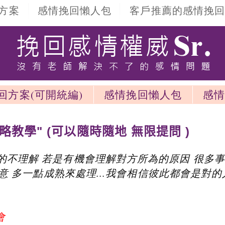
方案
感情挽回懶人包
客戶推薦的感情挽
回方案(可開統編)
感情挽回懶人包
感
略教學" (可以隨時隨地 無限提問 )
的不理解 若是有機會理解對方所為的原因 很多
善意 多一點成熟來處理...我會相信彼此都會是對的
會