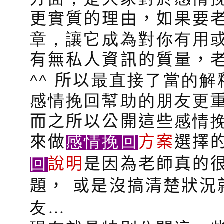
更實質的理由，如果要
章，讓它成為對你有用
有無私人資訊的質量，
^^
所以
最直接了當的解
感情挽回幫助的朋友更重
而之所以公開這些
感情
感情挽回
來做
方案
選擇
回
說明
是因為老師真的
題，
或是沒搞清楚狀況
友…