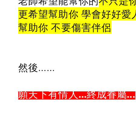
老師希望能幫你的
不只是
更希望幫助你 學會好好愛
幫助你 不要傷害伴侶
然後......
願天下有情人...終成眷屬...