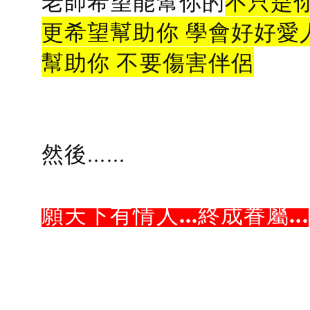
老師希望能幫你的
不只是
更希望幫助你 學會好好愛
幫助你 不要傷害伴侶
然後......
願天下有情人...終成眷屬...