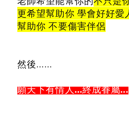
老師希望能幫你的
不只是
更希望幫助你 學會好好愛
幫助你 不要傷害伴侶
然後......
願天下有情人...終成眷屬...