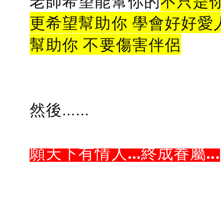
老師希望能幫你的
不只是
更希望幫助你 學會好好愛
幫助你 不要傷害伴侶
然後......
願天下有情人...終成眷屬...