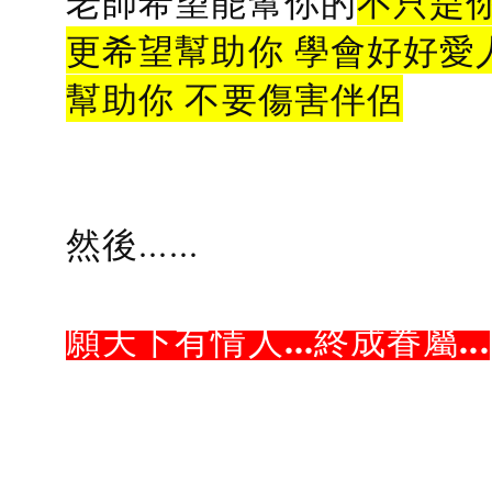
老師希望能幫你的
不只是
更希望幫助你 學會好好愛
幫助你 不要傷害伴侶
然後......
願天下有情人...終成眷屬...