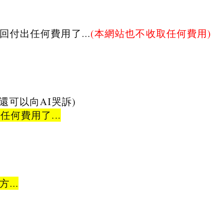
付出任何費用了...
(本網站也不收取任何費用)
還可以向AI哭訴)
何費用了...
...