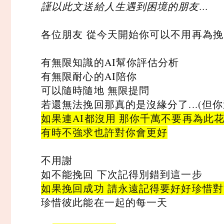
謹以此文送給人生遇到困境的朋友...
各位朋友 從今天開始你可以不用再為挽回
有無限知識的AI幫你評估分析
有無限耐心的AI陪你
可以隨時隨地 無限提問
若還無法挽回那真的是沒緣分了...(但你
如果連AI都沒用 那你千萬不要再為此花任
有時不強求也許對你會更好
不用謝
如不能挽回 下次記得別錯到這一步
如果挽回成功 請永遠記得要好好珍惜對方
珍惜彼此能在一起的每一天