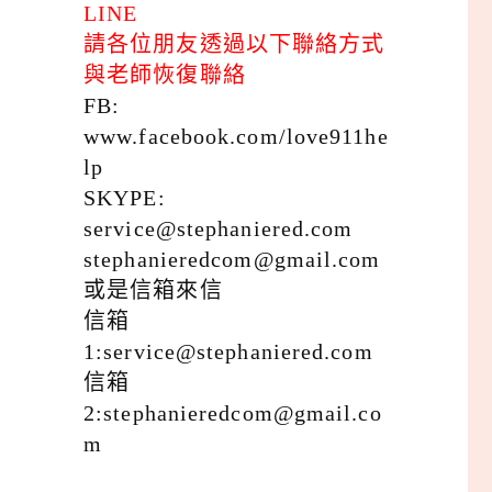
LINE
請各位朋友透過以下聯絡方式
與老師恢復聯絡
FB:
www.facebook.com/love911he
lp
SKYPE:
service@stephaniered.com
stephanieredcom@gmail.com
或是信箱來信
信箱
1:service@stephaniered.com
信箱
2:stephanieredcom@gmail.co
m