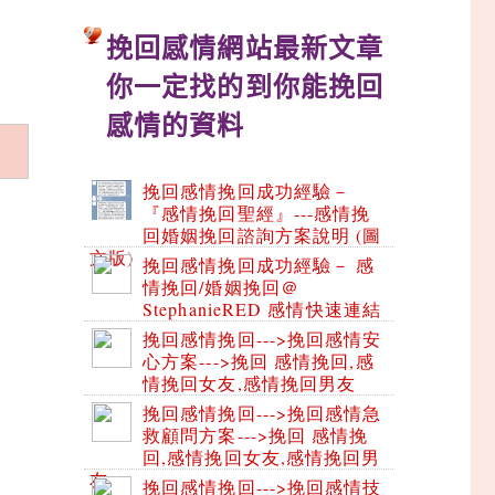
挽回感情網站最新文章
你一定找的到你能挽回
感情的資料
挽回感情挽回成功經驗－
『感情挽回聖經』---感情挽
回婚姻挽回諮詢方案說明 (圖
文版)
挽回感情挽回成功經驗－ 感
情挽回/婚姻挽回＠
StephanieRED 感情快速連結
挽回感情挽回--->挽回感情安
心方案--->挽回 感情挽回,感
情挽回女友,感情挽回男友
挽回感情挽回--->挽回感情急
救顧問方案--->挽回 感情挽
回,感情挽回女友,感情挽回男
友
挽回感情挽回--->挽回感情技