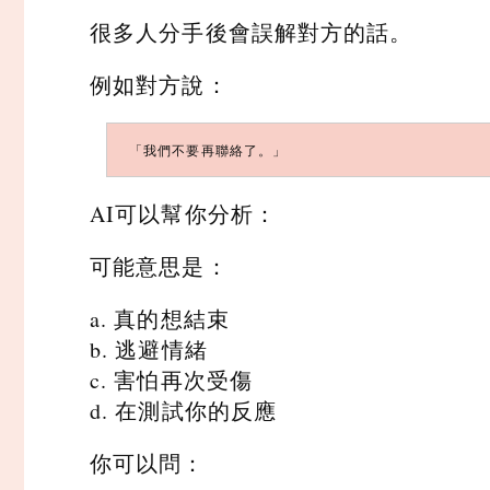
很多人分手後會誤解對方的話。
例如對方說：
「我們不要再聯絡了。」
AI可以幫你分析：
可能意思是：
a. 真的想結束
b. 逃避情緒
c. 害怕再次受傷
d. 在測試你的反應
你可以問：