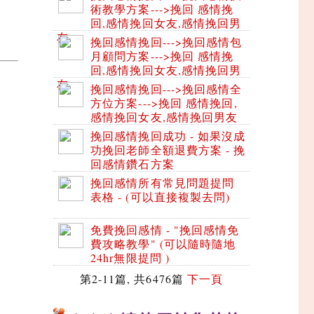
術教學方案--->挽回 感情挽
回,感情挽回女友,感情挽回男
友
挽回感情挽回--->挽回感情包
月顧問方案--->挽回 感情挽
回,感情挽回女友,感情挽回男
友
挽回感情挽回--->挽回感情全
方位方案--->挽回 感情挽回,
感情挽回女友,感情挽回男友
挽回感情挽回成功 - 如果沒成
功挽回老師全額退費方案 - 挽
回感情鑽石方案
挽回感情所有常見問題提問
表格 - (可以直接複製去問)
免費挽回感情 - "挽回感情免
費攻略教學" (可以隨時隨地
24hr無限提問 )
第2-11篇, 共6476篇
下一頁