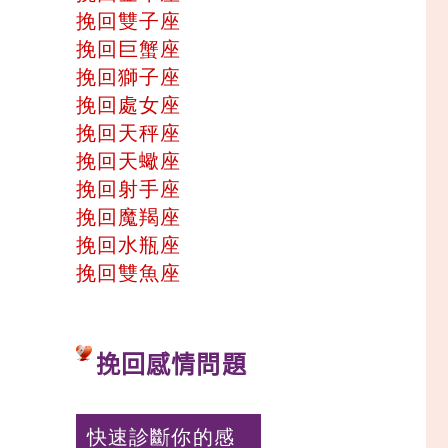
挽回雙子座
挽回巨蟹座
挽回獅子座
挽回處女座
挽回天秤座
挽回天蠍座
挽回射手座
挽回魔羯座
挽回水瓶座
挽回雙魚座
挽回感情問題
快速診斷你的感