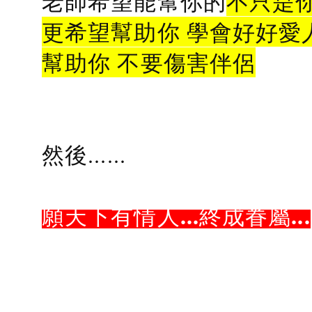
老師希望能幫你的
不只是
更希望幫助你 學會好好愛
幫助你 不要傷害伴侶
然後......
願天下有情人...終成眷屬...