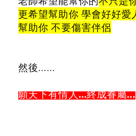
老師希望能幫你的
不只是
更希望幫助你 學會好好愛
幫助你 不要傷害伴侶
然後......
願天下有情人...終成眷屬...