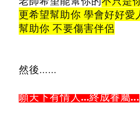
老師希望能幫你的
不只是
更希望幫助你 學會好好愛
幫助你 不要傷害伴侶
然後......
願天下有情人...終成眷屬...