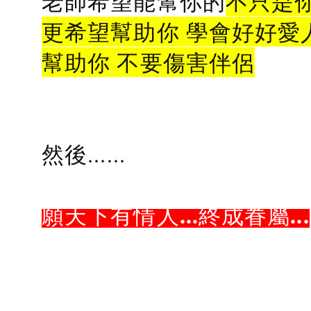
老師希望能幫你的
不只是
更希望幫助你 學會好好愛
幫助你 不要傷害伴侶
然後......
願天下有情人...終成眷屬...