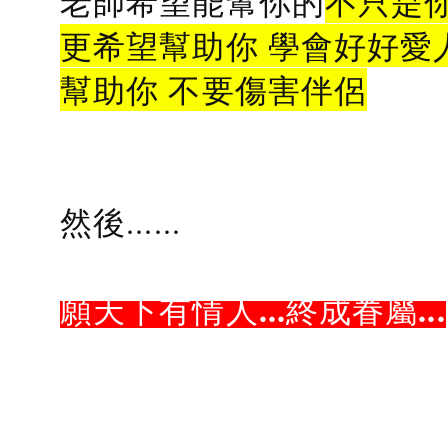
老師希望能幫你的
不只是
更希望幫助你 學會好好愛
幫助你 不要傷害伴侶
然後......
願天下有情人...終成眷屬...