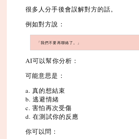
很多人分手後會誤解對方的話。
例如對方說：
「我們不要再聯絡了。」
AI可以幫你分析：
可能意思是：
a. 真的想結束
b. 逃避情緒
c. 害怕再次受傷
d. 在測試你的反應
你可以問：