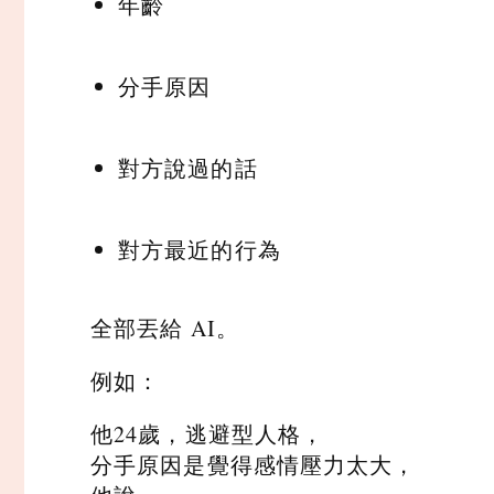
年齡
分手原因
對方說過的話
對方最近的行為
全部丟給 AI。
例如：
他24歲，逃避型人格，
分手原因是覺得感情壓力太大，