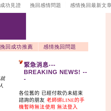
回成功見證
挽回感情問題
感情挽回最新文
情挽回成功推薦
感情挽回問題
緊急消息---
BREAKING NEWS! --
事就
-
人
各位舊的 已經付款仍未結束
諮詢的朋友
老師綁LINE的手
機暫時無法使用 無法登入