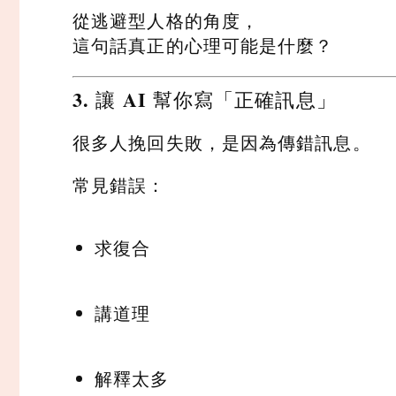
從逃避型人格的角度，
這句話真正的心理可能是什麼？
3. 讓 AI 幫你寫「正確訊息」
很多人挽回失敗，是因為傳錯訊息。
常見錯誤：
求復合
講道理
解釋太多