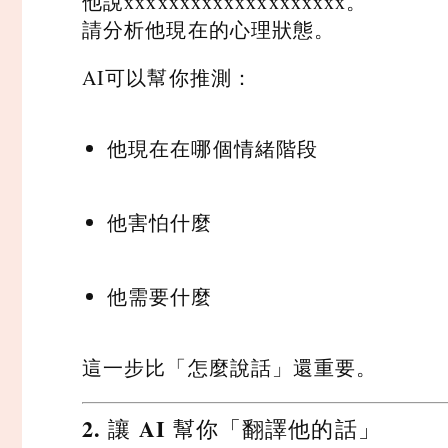
他說xxxxxxxxxxxxxxxxxxxx。
請分析他現在的心理狀態。
AI可以幫你推測：
他現在在哪個情緒階段
他害怕什麼
他需要什麼
這一步比「怎麼說話」還重要。
2. 讓 AI 幫你「翻譯他的話」