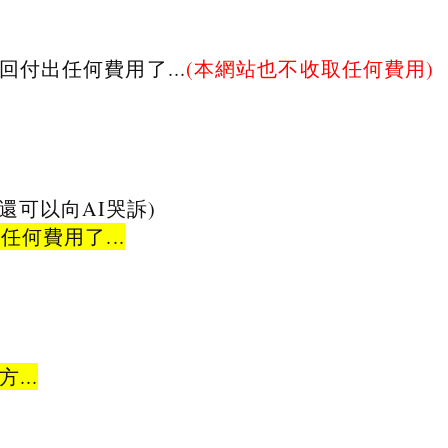
付出任何費用了...
(本網站也不收取任何費用)
還可以向AI哭訴)
何費用了...
...