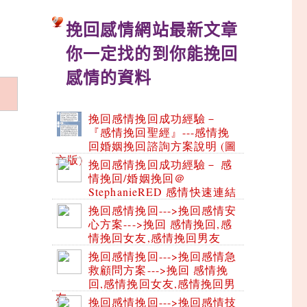
挽回感情網站最新文章
你一定找的到你能挽回
感情的資料
挽回感情挽回成功經驗－
『感情挽回聖經』---感情挽
回婚姻挽回諮詢方案說明 (圖
文版)
挽回感情挽回成功經驗－ 感
情挽回/婚姻挽回＠
StephanieRED 感情快速連結
挽回感情挽回--->挽回感情安
心方案--->挽回 感情挽回,感
情挽回女友,感情挽回男友
挽回感情挽回--->挽回感情急
救顧問方案--->挽回 感情挽
回,感情挽回女友,感情挽回男
友
挽回感情挽回--->挽回感情技