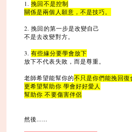
1.
挽回不是控制
關係是兩個人願意，不是技巧。
2. 挽回的第一步是改變自己
不是去改變對方。
3.
有些緣分要學會放下
放下不代表失敗，而是尊重。
老師希望能幫你的
不只是你們能挽回復
更希望幫助你 學會好好愛人
幫助你 不要傷害伴侶
然後......