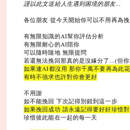
謹以此文送給人生遇到困境的朋友...
各位朋友 從今天開始你可以不用再為挽回
有無限知識的AI幫你評估分析
有無限耐心的AI陪你
可以隨時隨地 無限提問
若還無法挽回那真的是沒緣分了...(但你
如果連AI都沒用 那你千萬不要再為此花任
有時不強求也許對你會更好
不用謝
如不能挽回 下次記得別錯到這一步
如果挽回成功 請永遠記得要好好珍惜對方
珍惜彼此能在一起的每一天