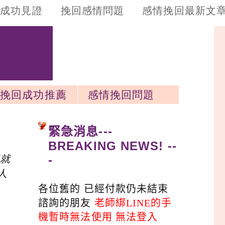
回成功見證
挽回感情問題
感情挽回最新文
情挽回成功推薦
感情挽回問題
緊急消息---
BREAKING NEWS! --
事就
-
人
各位舊的 已經付款仍未結束
諮詢的朋友
老師綁LINE的手
機暫時無法使用 無法登入