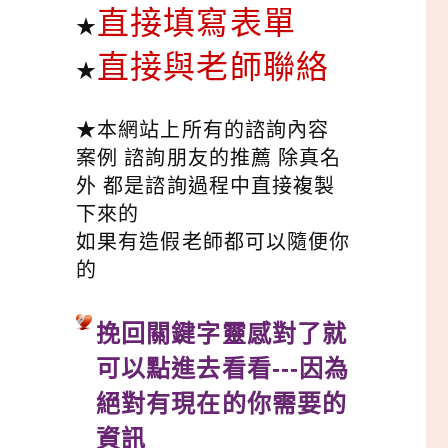
直接填寫表單
★
直接與老師聯絡
★
★本網站上所有的諮詢內容
案例 諮詢朋友的推薦 除真名
外 都是諮詢過程中直接複製
下來的
如果有造假老師都可以隨便你
的
挽回關鍵字靈感對了就
可以點進去看看---因為
絕對有現在的你需要的
資訊