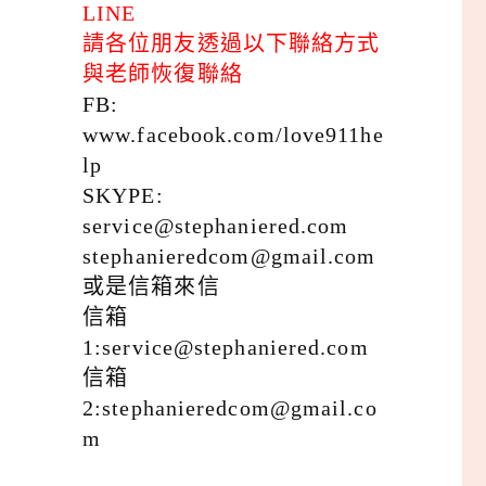
LINE
請各位朋友透過以下聯絡方式
與老師恢復聯絡
FB:
www.facebook.com/love911he
lp
SKYPE:
service@stephaniered.com
stephanieredcom@gmail.com
或是信箱來信
信箱
1:service@stephaniered.com
信箱
2:stephanieredcom@gmail.co
m