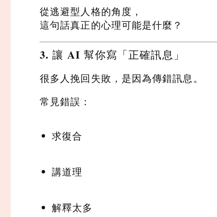
從逃避型人格的角度，
這句話真正的心理可能是什麼？
3. 讓 AI 幫你寫「正確訊息」
很多人挽回失敗，是因為傳錯訊息。
常見錯誤：
求復合
講道理
解釋太多