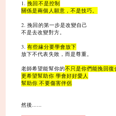
1.
挽回不是控制
關係是兩個人願意，不是技巧。
2. 挽回的第一步是改變自己
不是去改變對方。
3.
有些緣分要學會放下
放下不代表失敗，而是尊重。
老師希望能幫你的
不只是你們能挽回復
更希望幫助你 學會好好愛人
幫助你 不要傷害伴侶
然後......