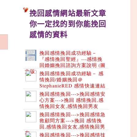
挽回感情網站最新文章
你一定找的到你能挽回
感情的資料
挽回感情挽回成功經驗－
『感情挽回聖經』---感情挽
回婚姻挽回諮詢方案說明 (圖
文版)
挽回感情挽回成功經驗－ 感
情挽回/婚姻挽回＠
StephanieRED 感情快速連結
挽回感情挽回--->挽回感情安
心方案--->挽回 感情挽回,感
情挽回女友,感情挽回男友
挽回感情挽回--->挽回感情急
救顧問方案--->挽回 感情挽
回,感情挽回女友,感情挽回男
友
挽回感情挽回--->挽回感情技