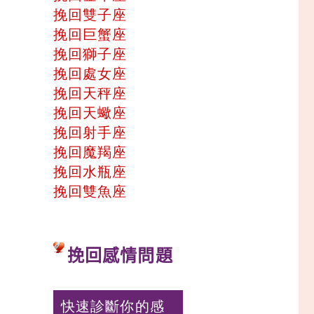
挽回雙子座
挽回巨蟹座
挽回獅子座
挽回處女座
挽回天秤座
挽回天蠍座
挽回射手座
挽回魔羯座
挽回水瓶座
挽回雙魚座
挽回感情問題
快速診斷你的感