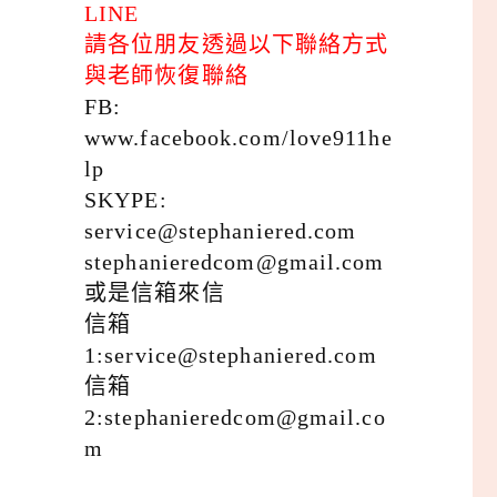
LINE
請各位朋友透過以下聯絡方式
與老師恢復聯絡
FB:
www.facebook.com/love911he
lp
SKYPE:
service@stephaniered.com
stephanieredcom@gmail.com
或是信箱來信
信箱
1:service@stephaniered.com
信箱
2:stephanieredcom@gmail.co
m