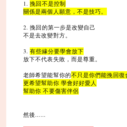
1.
挽回不是控制
關係是兩個人願意，不是技巧。
2. 挽回的第一步是改變自己
不是去改變對方。
3.
有些緣分要學會放下
放下不代表失敗，而是尊重。
老師希望能幫你的
不只是你們能挽回復
更希望幫助你 學會好好愛人
幫助你 不要傷害伴侶
然後......