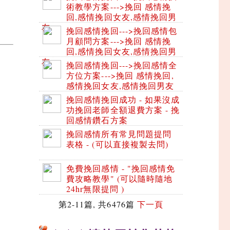
術教學方案--->挽回 感情挽
回,感情挽回女友,感情挽回男
友
挽回感情挽回--->挽回感情包
月顧問方案--->挽回 感情挽
回,感情挽回女友,感情挽回男
友
挽回感情挽回--->挽回感情全
方位方案--->挽回 感情挽回,
感情挽回女友,感情挽回男友
挽回感情挽回成功 - 如果沒成
功挽回老師全額退費方案 - 挽
回感情鑽石方案
挽回感情所有常見問題提問
表格 - (可以直接複製去問)
免費挽回感情 - "挽回感情免
費攻略教學" (可以隨時隨地
24hr無限提問 )
第2-11篇, 共6476篇
下一頁