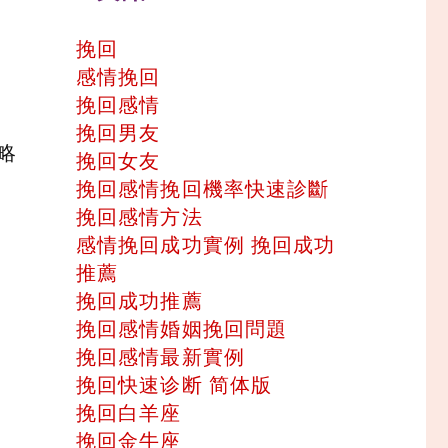
挽回
感情挽回
挽回感情
挽回男友
略
挽回女友
挽回感情挽回機率快速診斷
挽回感情方法
感情挽回成功實例 挽回成功
推薦
挽回成功推薦
挽回感情婚姻挽回問題
挽回感情最新實例
挽回快速诊断 简体版
挽回白羊座
挽回金牛座