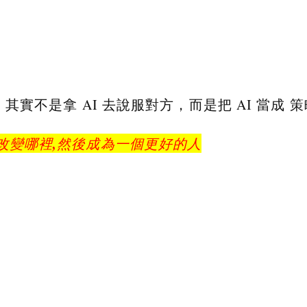
策
，其實不是拿 AI 去說服對方，而是把 AI 當成
改變哪裡,然後成為一個更好的人