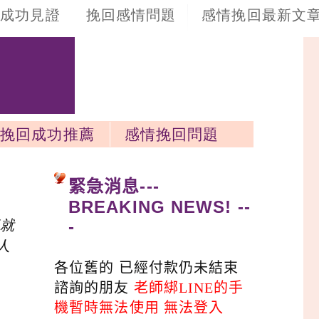
回成功見證
挽回感情問題
感情挽回最新文
情挽回成功推薦
感情挽回問題
緊急消息---
BREAKING NEWS! --
事就
-
人
各位舊的 已經付款仍未結束
諮詢的朋友
老師綁LINE的手
機暫時無法使用 無法登入