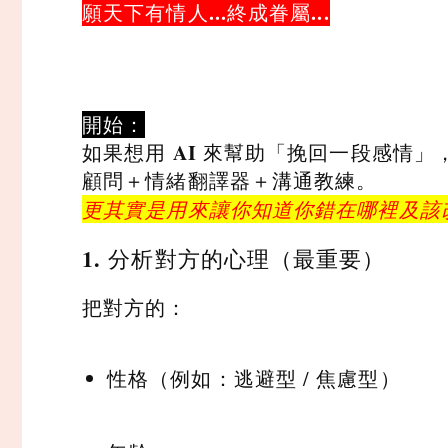
願天下有情人...終成眷屬...
開始：
AI 來幫助「挽回一段感情」
如果想用
顧問＋情緒翻譯器＋溝通教練
。
更其實是用來讓你知道你錯在哪裡及該
1. 分析對方的心理（最重要）
把對方的：
性格（例如：逃避型 / 焦慮型）