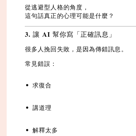
從逃避型人格的角度，
這句話真正的心理可能是什麼？
3. 讓 AI 幫你寫「正確訊息」
很多人挽回失敗，是因為傳錯訊息。
常見錯誤：
求復合
講道理
解釋太多