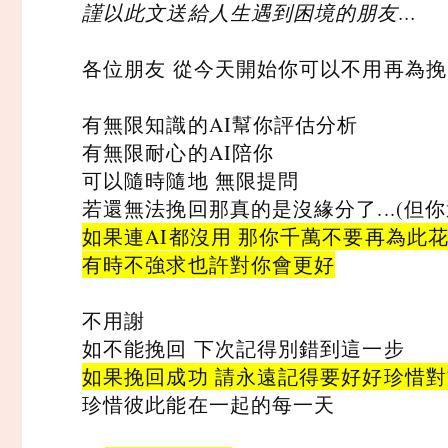
謹以此文送給人生遇到困境的朋友...
各位朋友 從今天開始你可以不用再為挽回
有無限知識的AI幫你評估分析
有無限耐心的AI陪你
可以隨時隨地 無限提問
若還無法挽回那真的是沒緣分了...(但你
如果連AI都沒用 那你千萬不要再為此花任
有時不強求也許對你會更好
不用謝
如不能挽回 下次記得別錯到這一步
如果挽回成功 請永遠記得要好好珍惜對方
珍惜彼此能在一起的每一天