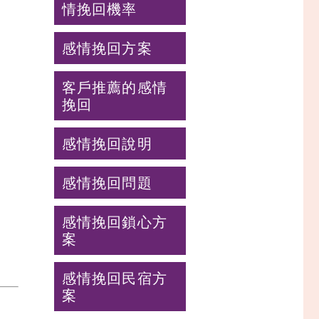
情挽回機率
感情挽回方案
客戶推薦的感情
挽回
感情挽回說明
感情挽回問題
感情挽回鎖心方
案
感情挽回民宿方
案