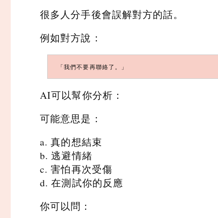
很多人分手後會誤解對方的話。
例如對方說：
「我們不要再聯絡了。」
AI可以幫你分析：
可能意思是：
a. 真的想結束
b. 逃避情緒
c. 害怕再次受傷
d. 在測試你的反應
你可以問：