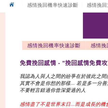
感情挽回機率快速診斷
感情挽回
感情挽回機率快速診斷
感情挽
感情挽回最新文章
免費挽回感情 - "挽回感情免費攻
我認為人與人之間的紛爭在於彼此之間
其實不會是你想的那樣... 若是多一分
不要輕言錯過你曾深愛過的人
感情盡了不是世界末日...而是成長的機