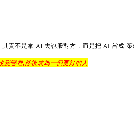
策
，其實不是拿 AI 去說服對方，而是把 AI 當成
改變哪裡,然後成為一個更好的人