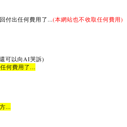
付出任何費用了...
(本網站也不收取任何費用)
還可以向AI哭訴)
何費用了...
...