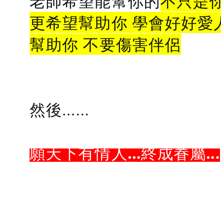
老師希望能幫你的
不只是
更希望幫助你 學會好好愛
幫助你 不要傷害伴侶
然後......
願天下有情人...終成眷屬...