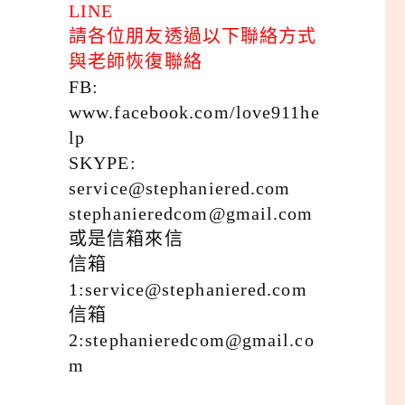
LINE
請各位朋友透過以下聯絡方式
與老師恢復聯絡
FB:
www.facebook.com/love911he
lp
SKYPE:
service@stephaniered.com
stephanieredcom@gmail.com
或是信箱來信
信箱
1:service@stephaniered.com
信箱
2:stephanieredcom@gmail.co
m