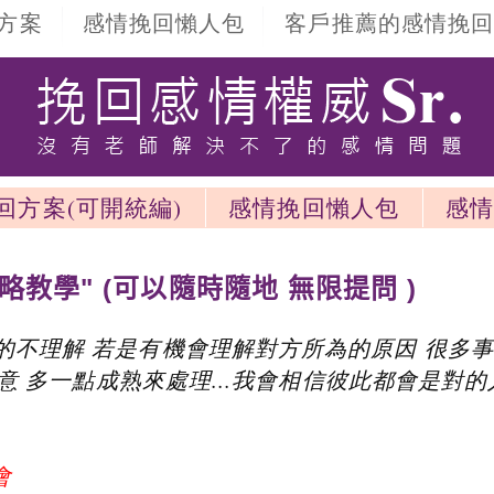
方案
感情挽回懶人包
客戶推薦的感情挽
回方案(可開統編)
感情挽回懶人包
感
略教學" (可以隨時隨地 無限提問 )
的不理解 若是有機會理解對方所為的原因 很多
善意 多一點成熟來處理...我會相信彼此都會是對的
會