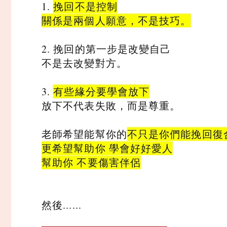
1.
挽回不是控制
關係是兩個人願意，不是技巧。
2. 挽回的第一步是改變自己
不是去改變對方。
3.
有些緣分要學會放下
放下不代表失敗，而是尊重。
老師希望能幫你的
不只是你們能挽回復
更希望幫助你 學會好好愛人
幫助你 不要傷害伴侶
然後......