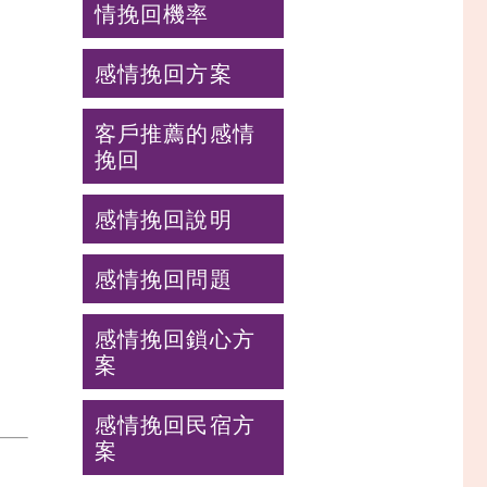
情挽回機率
感情挽回方案
客戶推薦的感情
挽回
感情挽回說明
感情挽回問題
感情挽回鎖心方
案
感情挽回民宿方
案