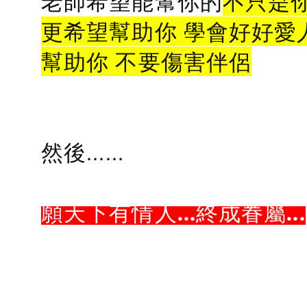
老師希望能幫你的
不只是
更希望幫助你 學會好好愛
幫助你 不要傷害伴侶
然後......
願天下有情人...終成眷屬...