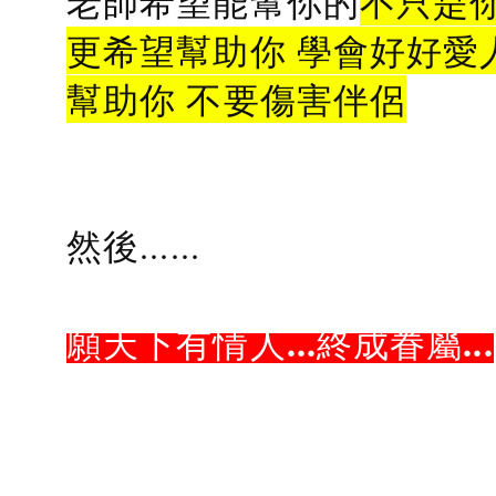
老師希望能幫你的
不只是
更希望幫助你 學會好好愛
幫助你 不要傷害伴侶
然後......
願天下有情人...終成眷屬...