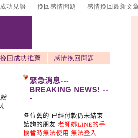
回成功見證
挽回感情問題
感情挽回最新文
情挽回成功推薦
感情挽回問題
緊急消息---
BREAKING NEWS! --
事就
-
人
各位舊的 已經付款仍未結束
諮詢的朋友
老師綁LINE的手
機暫時無法使用 無法登入