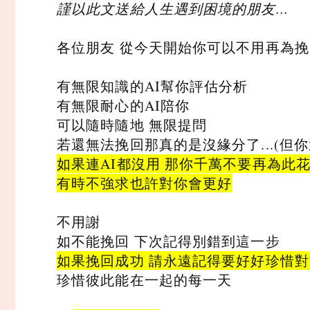
謹以此文送給人生遇到困境的朋友...
各位朋友 從今天開始你可以不用再為挽回
有無限知識的AI幫你評估分析
有無限耐心的AI陪你
可以隨時隨地 無限提問
若還無法挽回那真的是沒緣分了...(但你
如果連AI都沒用 那你千萬不要再為此花任
有時不強求也許對你會更好
不用謝
如不能挽回 下次記得別錯到這一步
如果挽回成功 請永遠記得要好好珍惜對方
珍惜彼此能在一起的每一天