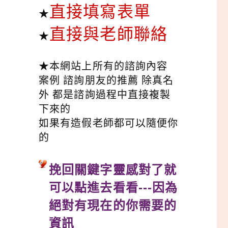
直接填寫表單
★
直接與老師聯絡
★
★本網站上所有的諮詢內容
案例 諮詢朋友的推薦 除真名
外 都是諮詢過程中直接複製
下來的
如果有造假老師都可以隨便你
的
挽回關鍵字靈感對了就
可以點進去看看---因為
絕對有現在的你需要的
資訊