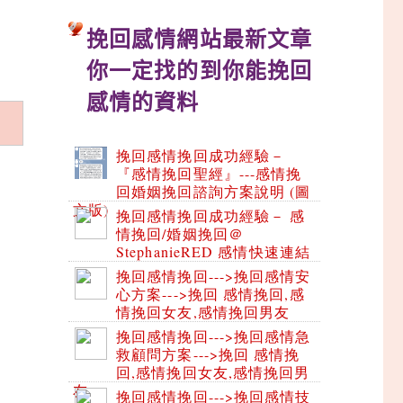
挽回感情網站最新文章
你一定找的到你能挽回
感情的資料
挽回感情挽回成功經驗－
『感情挽回聖經』---感情挽
回婚姻挽回諮詢方案說明 (圖
文版)
挽回感情挽回成功經驗－ 感
情挽回/婚姻挽回＠
StephanieRED 感情快速連結
挽回感情挽回--->挽回感情安
心方案--->挽回 感情挽回,感
情挽回女友,感情挽回男友
挽回感情挽回--->挽回感情急
救顧問方案--->挽回 感情挽
回,感情挽回女友,感情挽回男
友
挽回感情挽回--->挽回感情技