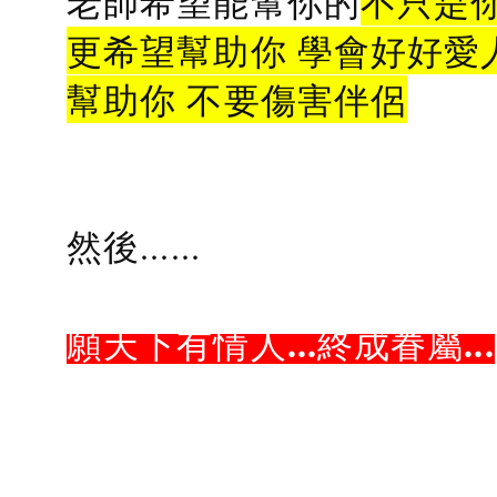
老師希望能幫你的
不只是
更希望幫助你 學會好好愛
幫助你 不要傷害伴侶
然後......
願天下有情人...終成眷屬...