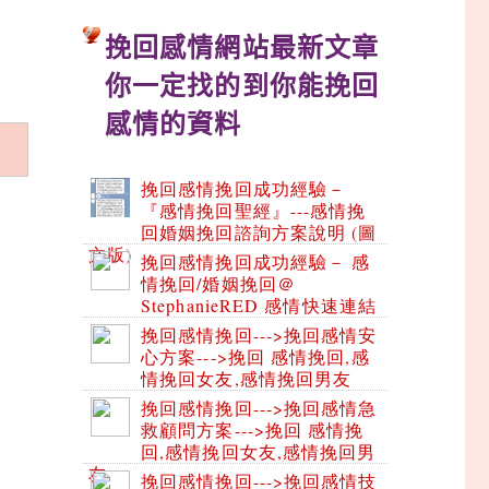
挽回感情網站最新文章
你一定找的到你能挽回
感情的資料
挽回感情挽回成功經驗－
『感情挽回聖經』---感情挽
回婚姻挽回諮詢方案說明 (圖
文版)
挽回感情挽回成功經驗－ 感
情挽回/婚姻挽回＠
StephanieRED 感情快速連結
挽回感情挽回--->挽回感情安
心方案--->挽回 感情挽回,感
情挽回女友,感情挽回男友
挽回感情挽回--->挽回感情急
救顧問方案--->挽回 感情挽
回,感情挽回女友,感情挽回男
友
挽回感情挽回--->挽回感情技