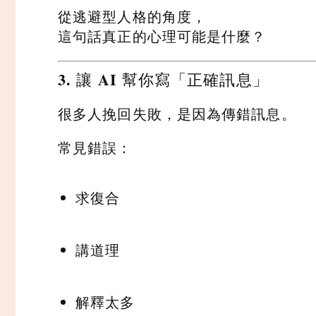
從逃避型人格的角度，
這句話真正的心理可能是什麼？
3. 讓 AI 幫你寫「正確訊息」
很多人挽回失敗，是因為傳錯訊息。
常見錯誤：
求復合
講道理
解釋太多