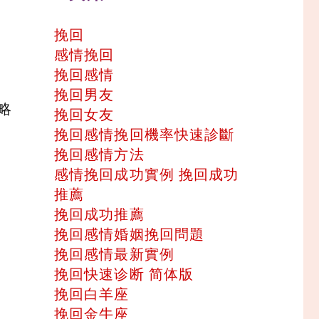
挽回
感情挽回
挽回感情
挽回男友
略
挽回女友
挽回感情挽回機率快速診斷
挽回感情方法
感情挽回成功實例 挽回成功
推薦
挽回成功推薦
挽回感情婚姻挽回問題
挽回感情最新實例
挽回快速诊断 简体版
挽回白羊座
挽回金牛座