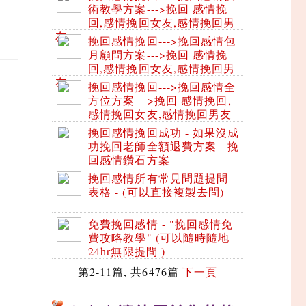
術教學方案--->挽回 感情挽
回,感情挽回女友,感情挽回男
友
挽回感情挽回--->挽回感情包
月顧問方案--->挽回 感情挽
回,感情挽回女友,感情挽回男
友
挽回感情挽回--->挽回感情全
方位方案--->挽回 感情挽回,
感情挽回女友,感情挽回男友
挽回感情挽回成功 - 如果沒成
功挽回老師全額退費方案 - 挽
回感情鑽石方案
挽回感情所有常見問題提問
表格 - (可以直接複製去問)
免費挽回感情 - "挽回感情免
費攻略教學" (可以隨時隨地
24hr無限提問 )
第2-11篇, 共6476篇
下一頁