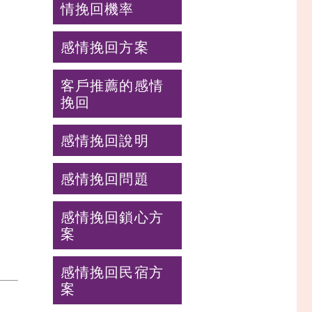
情挽回機率
感情挽回方案
客戶推薦的感情
挽回
感情挽回說明
感情挽回問題
感情挽回鎖心方
案
感情挽回民宿方
案