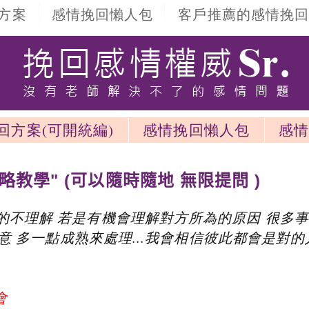
方案
感情挽回懶人包
客戶推薦的感情挽
回方案(可開統編)
感情挽回懶人包
感
略教學" (可以隨時隨地 無限提問 )
的不理解 若是有機會理解對方所為的原因 很多
善意 多一點成熟來處理...我會相信彼此都會是對的
會