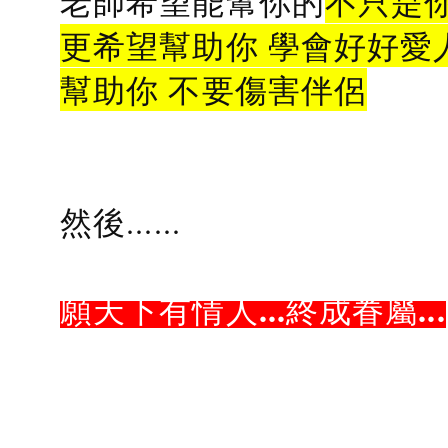
老師希望能幫你的
不只是
更希望幫助你 學會好好愛
幫助你 不要傷害伴侶
然後......
願天下有情人...終成眷屬...