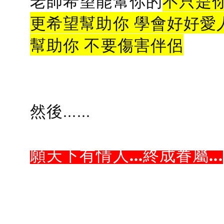
老師希望能幫你的
不只是
更希望幫助你 學會好好愛
幫助你 不要傷害伴侶
然後......
願天下有情人...終成眷屬...