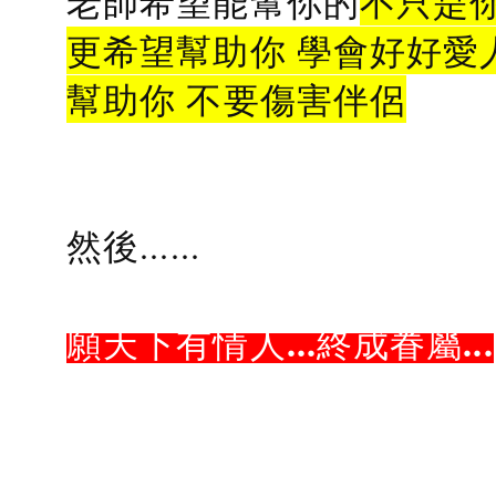
老師希望能幫你的
不只是
更希望幫助你 學會好好愛
幫助你 不要傷害伴侶
然後......
願天下有情人...終成眷屬...