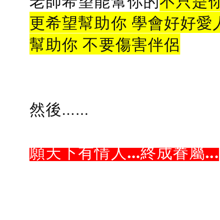
老師希望能幫你的
不只是
更希望幫助你 學會好好愛
幫助你 不要傷害伴侶
然後......
願天下有情人...終成眷屬...