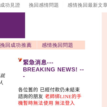
回成功見證
挽回感情問題
感情挽回最新文
情挽回成功推薦
感情挽回問題
緊急消息---
BREAKING NEWS! --
事就
-
人
各位舊的 已經付款仍未結束
諮詢的朋友
老師綁LINE的手
機暫時無法使用 無法登入