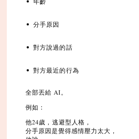
年齡
分手原因
對方說過的話
對方最近的行為
全部丟給 AI。
例如：
他24歲，逃避型人格，
分手原因是覺得感情壓力太大，