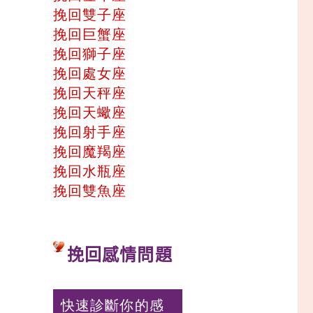
挽回雙子座
挽回巨蟹座
挽回獅子座
挽回處女座
挽回天秤座
挽回天蠍座
挽回射手座
挽回魔羯座
挽回水瓶座
挽回雙魚座
挽回感情問題
快速診斷你的感