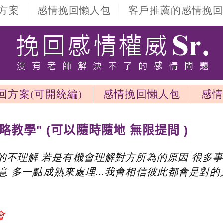
方案
感情挽回懶人包
客戶推薦的感情挽
回方案(可開統編)
感情挽回懶人包
感
略教學" (可以隨時隨地 無限提問 )
的不理解 若是有機會理解對方所為的原因 很多
善意 多一點成熟來處理...我會相信彼此都會是對的
會