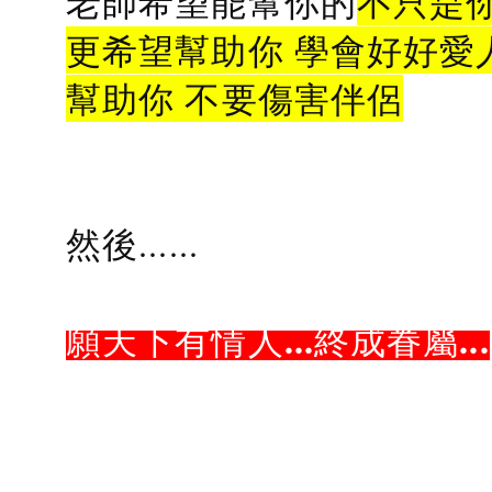
老師希望能幫你的
不只是
更希望幫助你 學會好好愛
幫助你 不要傷害伴侶
然後......
願天下有情人...終成眷屬...