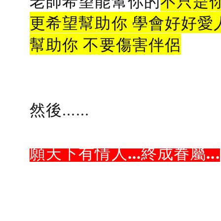
老師希望能幫你的
不只是
更希望幫助你 學會好好愛
幫助你 不要傷害伴侶
然後......
願天下有情人...終成眷屬...