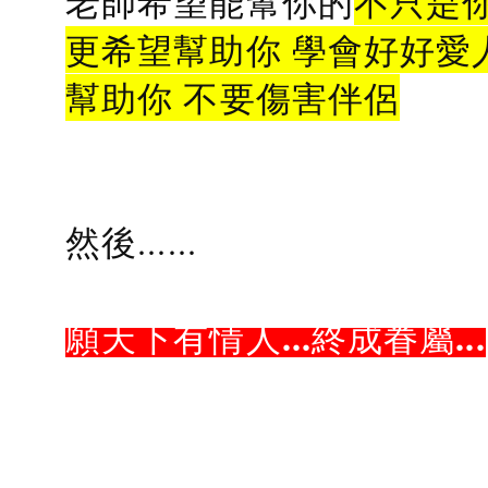
老師希望能幫你的
不只是
更希望幫助你 學會好好愛
幫助你 不要傷害伴侶
然後......
願天下有情人...終成眷屬...