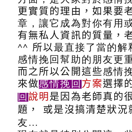
更實質的理由，如果要
章，讓它成為對你有用
有無私人資訊的質量，
^^
所以
最直接了當的解
感情挽回幫助的朋友更重
而之所以公開這些
感情
感情挽回
來做
方案
選擇
回
說明
是因為老師真的
題，
或是沒搞清楚狀況
友…