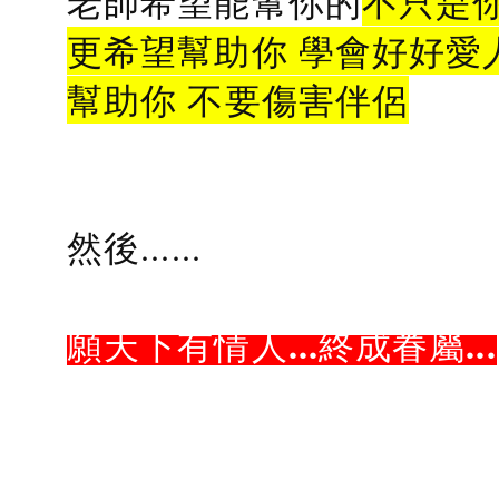
老師希望能幫你的
不只是
更希望幫助你 學會好好愛
幫助你 不要傷害伴侶
然後......
願天下有情人...終成眷屬...