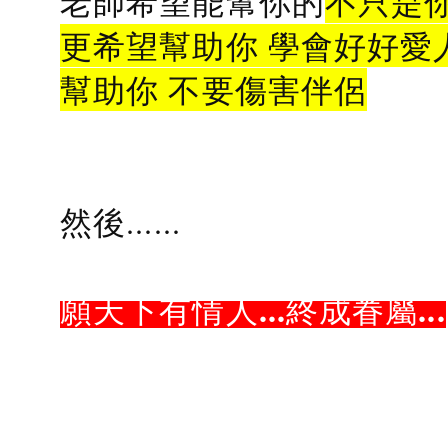
老師希望能幫你的
不只是
更希望幫助你 學會好好愛
幫助你 不要傷害伴侶
然後......
願天下有情人...終成眷屬...