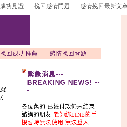
回成功見證
挽回感情問題
感情挽回最新文
情挽回成功推薦
感情挽回問題
緊急消息---
BREAKING NEWS! --
事就
-
人
各位舊的 已經付款仍未結束
諮詢的朋友
老師綁LINE的手
機暫時無法使用 無法登入