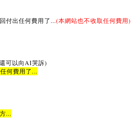
付出任何費用了...
(本網站也不收取任何費用)
還可以向AI哭訴)
何費用了...
...