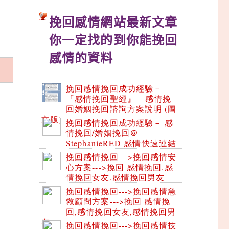
挽回感情網站最新文章
你一定找的到你能挽回
感情的資料
挽回感情挽回成功經驗－
『感情挽回聖經』---感情挽
回婚姻挽回諮詢方案說明 (圖
文版)
挽回感情挽回成功經驗－ 感
情挽回/婚姻挽回＠
StephanieRED 感情快速連結
挽回感情挽回--->挽回感情安
心方案--->挽回 感情挽回,感
情挽回女友,感情挽回男友
挽回感情挽回--->挽回感情急
救顧問方案--->挽回 感情挽
回,感情挽回女友,感情挽回男
友
挽回感情挽回--->挽回感情技