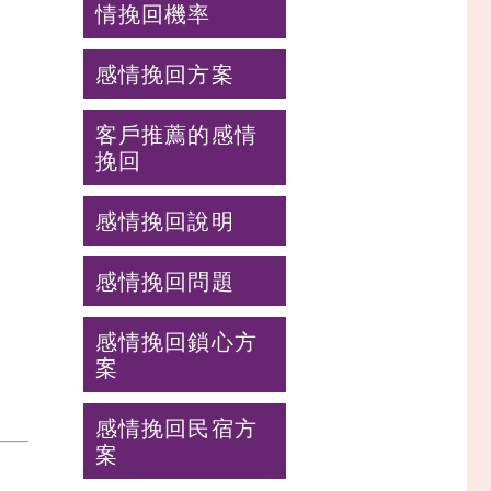
情挽回機率
感情挽回方案
客戶推薦的感情
挽回
感情挽回說明
感情挽回問題
感情挽回鎖心方
案
感情挽回民宿方
案