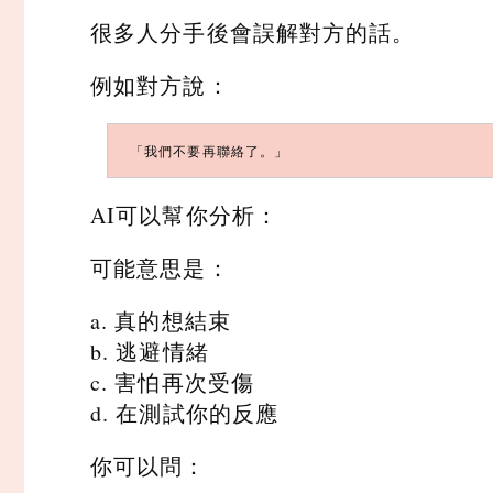
很多人分手後會誤解對方的話。
例如對方說：
「我們不要再聯絡了。」
AI可以幫你分析：
可能意思是：
a. 真的想結束
b. 逃避情緒
c. 害怕再次受傷
d. 在測試你的反應
你可以問：