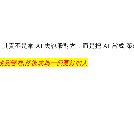
策
，其實不是拿 AI 去說服對方，而是把 AI 當成
改變哪裡,然後成為一個更好的人