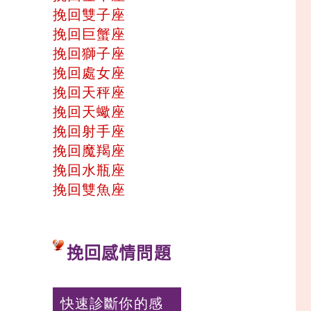
挽回雙子座
挽回巨蟹座
挽回獅子座
挽回處女座
挽回天秤座
挽回天蠍座
挽回射手座
挽回魔羯座
挽回水瓶座
挽回雙魚座
挽回感情問題
快速診斷你的感