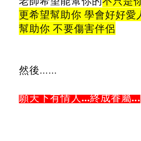
老師希望能幫你的
不只是
更希望幫助你 學會好好愛
幫助你 不要傷害伴侶
然後......
願天下有情人...終成眷屬...