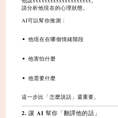
他說xxxxxxxxxxxxxxxxxxxx。
請分析他現在的心理狀態。
AI可以幫你推測：
他現在在哪個情緒階段
他害怕什麼
他需要什麼
這一步比「怎麼說話」還重要。
2. 讓 AI 幫你「翻譯他的話」