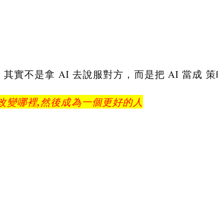
策
，其實不是拿 AI 去說服對方，而是把 AI 當成
改變哪裡,然後成為一個更好的人