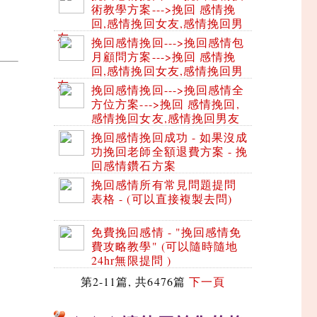
術教學方案--->挽回 感情挽
回,感情挽回女友,感情挽回男
友
挽回感情挽回--->挽回感情包
月顧問方案--->挽回 感情挽
回,感情挽回女友,感情挽回男
友
挽回感情挽回--->挽回感情全
方位方案--->挽回 感情挽回,
感情挽回女友,感情挽回男友
挽回感情挽回成功 - 如果沒成
功挽回老師全額退費方案 - 挽
回感情鑽石方案
挽回感情所有常見問題提問
表格 - (可以直接複製去問)
免費挽回感情 - "挽回感情免
費攻略教學" (可以隨時隨地
24hr無限提問 )
第2-11篇, 共6476篇
下一頁