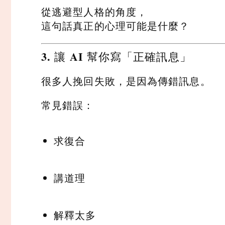
從逃避型人格的角度，
這句話真正的心理可能是什麼？
3. 讓 AI 幫你寫「正確訊息」
很多人挽回失敗，是因為傳錯訊息。
常見錯誤：
求復合
講道理
解釋太多