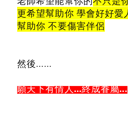
老師希望能幫你的
不只是
更希望幫助你 學會好好愛
幫助你 不要傷害伴侶
然後......
願天下有情人...終成眷屬...