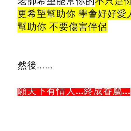
老師希望能幫你的
不只是
更希望幫助你 學會好好愛
幫助你 不要傷害伴侶
然後......
願天下有情人...終成眷屬...