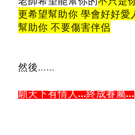
老師希望能幫你的
不只是
更希望幫助你 學會好好愛
幫助你 不要傷害伴侶
然後......
願天下有情人...終成眷屬...