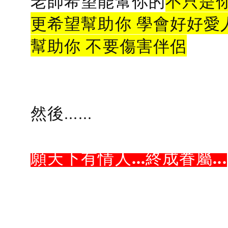
老師希望能幫你的
不只是
更希望幫助你 學會好好愛
幫助你 不要傷害伴侶
然後......
願天下有情人...終成眷屬...