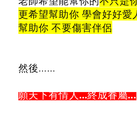
老師希望能幫你的
不只是
更希望幫助你 學會好好愛
幫助你 不要傷害伴侶
然後......
願天下有情人...終成眷屬...