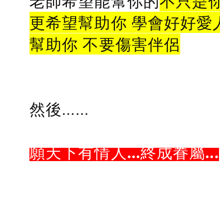
老師希望能幫你的
不只是
更希望幫助你 學會好好愛
幫助你 不要傷害伴侶
然後......
願天下有情人...終成眷屬...