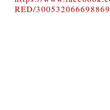
RED/30053206669886