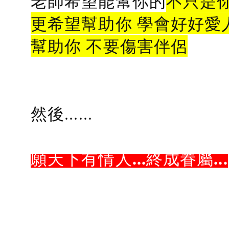
老師希望能幫你的
不只是
更希望幫助你 學會好好愛
幫助你 不要傷害伴侶
然後......
願天下有情人...終成眷屬...