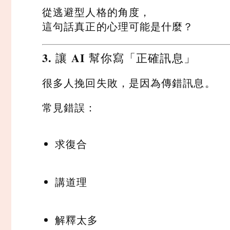
從逃避型人格的角度，
這句話真正的心理可能是什麼？
3. 讓 AI 幫你寫「正確訊息」
很多人挽回失敗，是因為傳錯訊息。
常見錯誤：
求復合
講道理
解釋太多