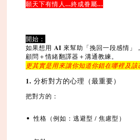
願天下有情人...終成眷屬...
開始：
AI 來幫助「挽回一段感情」
如果想用
顧問＋情緒翻譯器＋溝通教練
。
更其實是用來讓你知道你錯在哪裡及該
1. 分析對方的心理（最重要）
把對方的：
性格（例如：逃避型 / 焦慮型）