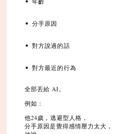
年齡
分手原因
對方說過的話
對方最近的行為
全部丟給 AI。
例如：
他24歲，逃避型人格，
分手原因是覺得感情壓力太大，