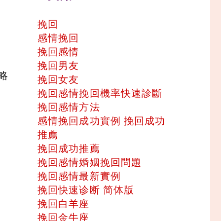
挽回
感情挽回
挽回感情
挽回男友
略
挽回女友
挽回感情挽回機率快速診斷
挽回感情方法
感情挽回成功實例 挽回成功
推薦
挽回成功推薦
挽回感情婚姻挽回問題
挽回感情最新實例
挽回快速诊断 简体版
挽回白羊座
挽回金牛座