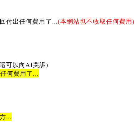
付出任何費用了...
(本網站也不收取任何費用)
還可以向AI哭訴)
何費用了...
...