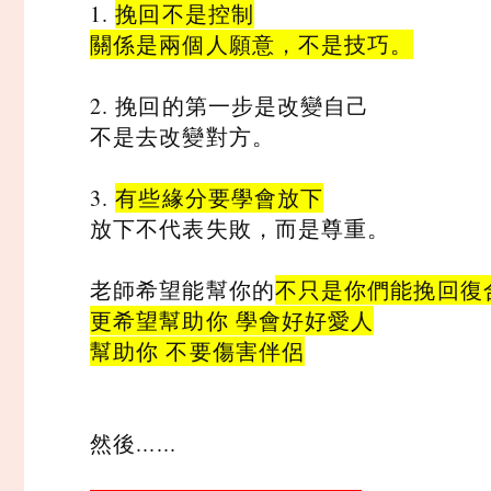
1.
挽回不是控制
關係是兩個人願意，不是技巧。
2. 挽回的第一步是改變自己
不是去改變對方。
3.
有些緣分要學會放下
放下不代表失敗，而是尊重。
老師希望能幫你的
不只是你們能挽回復
更希望幫助你 學會好好愛人
幫助你 不要傷害伴侶
然後......