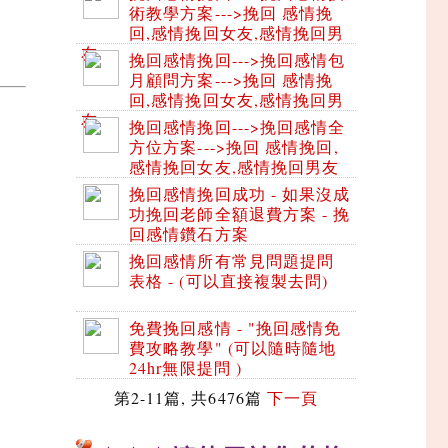
術教學方案--->挽回 感情挽
回,感情挽回女友,感情挽回男
友
挽回感情挽回--->挽回感情包
月顧問方案--->挽回 感情挽
回,感情挽回女友,感情挽回男
友
挽回感情挽回--->挽回感情全
方位方案--->挽回 感情挽回,
感情挽回女友,感情挽回男友
挽回感情挽回成功 - 如果沒成
功挽回老師全額退費方案 - 挽
回感情鑽石方案
挽回感情所有常見問題提問
表格 - (可以直接複製去問)
免費挽回感情 - "挽回感情免
費攻略教學" (可以隨時隨地
24hr無限提問 )
第2-11篇, 共6476篇
下一頁