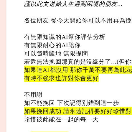
謹以此文送給人生遇到困境的朋友...
各位朋友 從今天開始你可以不用再為挽回
有無限知識的AI幫你評估分析
有無限耐心的AI陪你
可以隨時隨地 無限提問
若還無法挽回那真的是沒緣分了...(但你
如果連AI都沒用 那你千萬不要再為此花任
有時不強求也許對你會更好
不用謝
如不能挽回 下次記得別錯到這一步
如果挽回成功 請永遠記得要好好珍惜對方
珍惜彼此能在一起的每一天