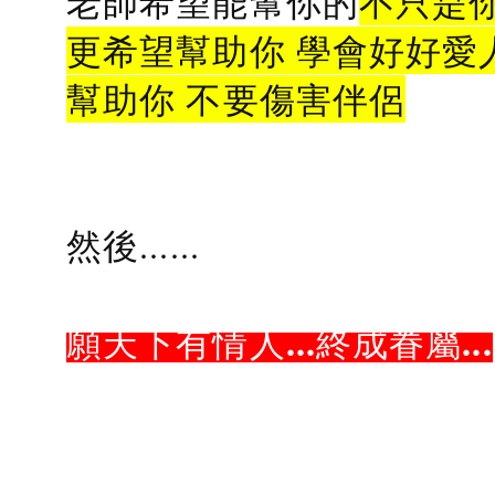
老師希望能幫你的
不只是
更希望幫助你 學會好好愛
幫助你 不要傷害伴侶
然後......
願天下有情人...終成眷屬...