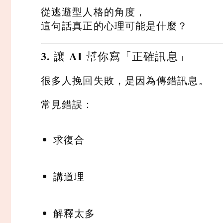
從逃避型人格的角度，
這句話真正的心理可能是什麼？
3. 讓 AI 幫你寫「正確訊息」
很多人挽回失敗，是因為傳錯訊息。
常見錯誤：
求復合
講道理
解釋太多