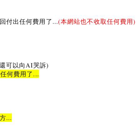
付出任何費用了...
(本網站也不收取任何費用)
還可以向AI哭訴)
何費用了...
...