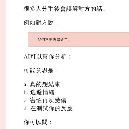
很多人分手後會誤解對方的話。
例如對方說：
「我們不要再聯絡了。」
AI可以幫你分析：
可能意思是：
a. 真的想結束
b. 逃避情緒
c. 害怕再次受傷
d. 在測試你的反應
你可以問：