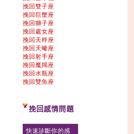
挽回雙子座
挽回巨蟹座
挽回獅子座
挽回處女座
挽回天秤座
挽回天蠍座
挽回射手座
挽回魔羯座
挽回水瓶座
挽回雙魚座
挽回感情問題
快速診斷你的感