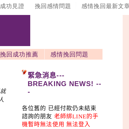
回成功見證
挽回感情問題
感情挽回最新文
情挽回成功推薦
感情挽回問題
緊急消息---
BREAKING NEWS! --
事就
-
人
各位舊的 已經付款仍未結束
諮詢的朋友
老師綁LINE的手
機暫時無法使用 無法登入