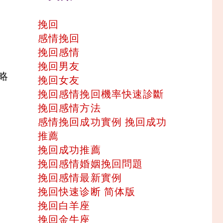
挽回
感情挽回
挽回感情
挽回男友
略
挽回女友
挽回感情挽回機率快速診斷
挽回感情方法
感情挽回成功實例 挽回成功
推薦
挽回成功推薦
挽回感情婚姻挽回問題
挽回感情最新實例
挽回快速诊断 简体版
挽回白羊座
挽回金牛座