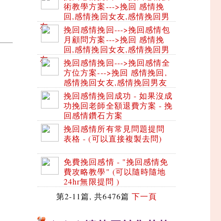
術教學方案--->挽回 感情挽
回,感情挽回女友,感情挽回男
友
挽回感情挽回--->挽回感情包
月顧問方案--->挽回 感情挽
回,感情挽回女友,感情挽回男
友
挽回感情挽回--->挽回感情全
方位方案--->挽回 感情挽回,
感情挽回女友,感情挽回男友
挽回感情挽回成功 - 如果沒成
功挽回老師全額退費方案 - 挽
回感情鑽石方案
挽回感情所有常見問題提問
表格 - (可以直接複製去問)
免費挽回感情 - "挽回感情免
費攻略教學" (可以隨時隨地
24hr無限提問 )
第2-11篇, 共6476篇
下一頁