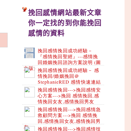
挽回感情網站最新文章
你一定找的到你能挽回
感情的資料
挽回感情挽回成功經驗－
『感情挽回聖經』---感情挽
回婚姻挽回諮詢方案說明 (圖
文版)
挽回感情挽回成功經驗－ 感
情挽回/婚姻挽回＠
StephanieRED 感情快速連結
挽回感情挽回--->挽回感情安
心方案--->挽回 感情挽回,感
情挽回女友,感情挽回男友
挽回感情挽回--->挽回感情急
救顧問方案--->挽回 感情挽
回,感情挽回女友,感情挽回男
友
挽回感情挽回--->挽回感情技