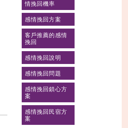
情挽回機率
感情挽回方案
客戶推薦的感情
挽回
感情挽回說明
感情挽回問題
感情挽回鎖心方
案
感情挽回民宿方
案