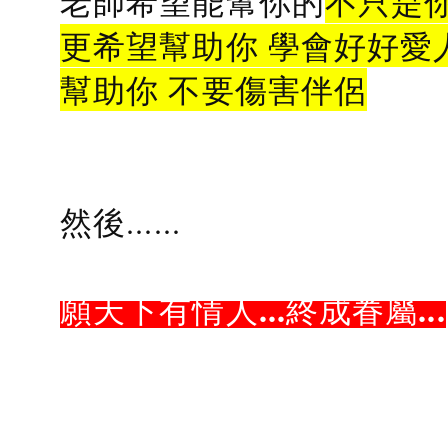
老師希望能幫你的
不只是
更希望幫助你 學會好好愛
幫助你 不要傷害伴侶
然後......
願天下有情人...終成眷屬...