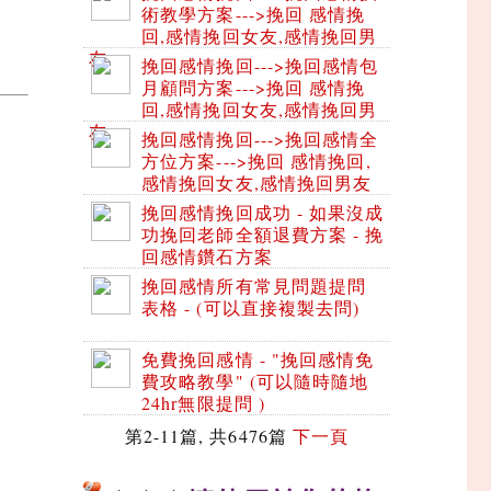
術教學方案--->挽回 感情挽
回,感情挽回女友,感情挽回男
友
挽回感情挽回--->挽回感情包
月顧問方案--->挽回 感情挽
回,感情挽回女友,感情挽回男
友
挽回感情挽回--->挽回感情全
方位方案--->挽回 感情挽回,
感情挽回女友,感情挽回男友
挽回感情挽回成功 - 如果沒成
功挽回老師全額退費方案 - 挽
回感情鑽石方案
挽回感情所有常見問題提問
表格 - (可以直接複製去問)
免費挽回感情 - "挽回感情免
費攻略教學" (可以隨時隨地
24hr無限提問 )
第2-11篇, 共6476篇
下一頁