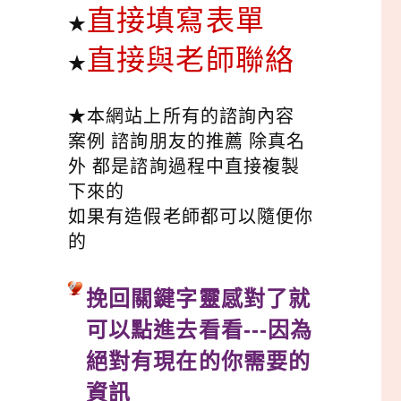
直接填寫表單
★
直接與老師聯絡
★
★本網站上所有的諮詢內容
案例 諮詢朋友的推薦 除真名
外 都是諮詢過程中直接複製
下來的
如果有造假老師都可以隨便你
的
挽回關鍵字靈感對了就
可以點進去看看---因為
絕對有現在的你需要的
資訊