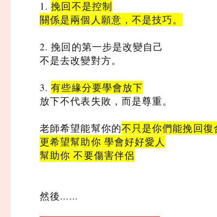
1.
挽回不是控制
關係是兩個人願意，不是技巧。
2. 挽回的第一步是改變自己
不是去改變對方。
3.
有些緣分要學會放下
放下不代表失敗，而是尊重。
老師希望能幫你的
不只是你們能挽回復
更希望幫助你 學會好好愛人
幫助你 不要傷害伴侶
然後......