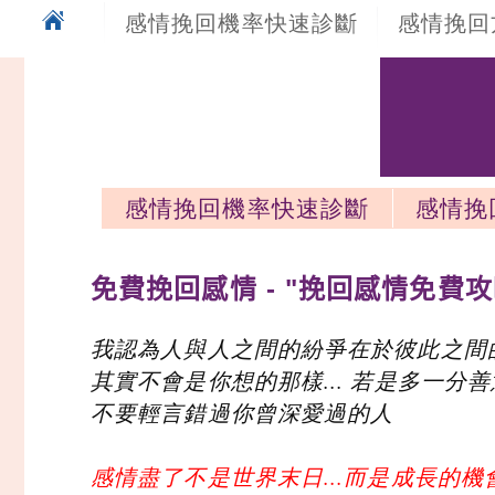
感情挽回機率快速診斷
感情挽回
感情挽回機率快速診斷
感情挽
感情挽回最新文章
免費挽回感情 - "挽回感情免費攻
我認為人與人之間的紛爭在於彼此之間
其實不會是你想的那樣... 若是多一分
不要輕言錯過你曾深愛過的人
感情盡了不是世界末日...而是成長的機