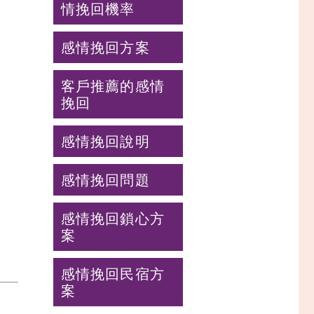
情挽回機率
感情挽回方案
客戶推薦的感情
挽回
感情挽回說明
感情挽回問題
感情挽回鎖心方
案
感情挽回民宿方
案