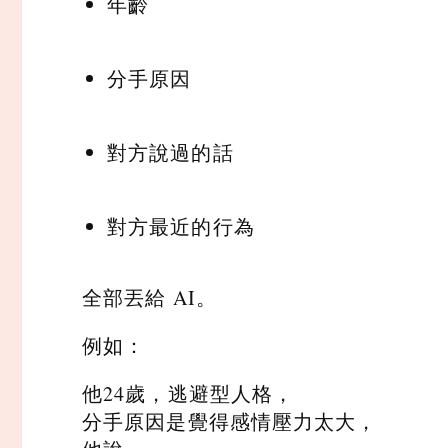
年齡
分手原因
對方說過的話
對方最近的行為
全部丟給 AI。
例如：
他24歲，逃避型人格，
分手原因是覺得感情壓力太大，