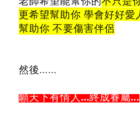
老師希望能幫你的
不只是
更希望幫助你 學會好好愛
幫助你 不要傷害伴侶
然後......
願天下有情人...終成眷屬...