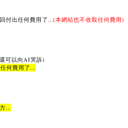
付出任何費用了...
(本網站也不收取任何費用)
還可以向AI哭訴)
何費用了...
...