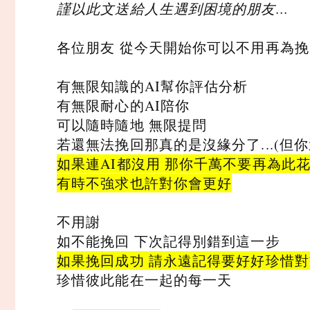
謹以此文送給人生遇到困境的朋友...
各位朋友 從今天開始你可以不用再為挽回
有無限知識的AI幫你評估分析
有無限耐心的AI陪你
可以隨時隨地 無限提問
若還無法挽回那真的是沒緣分了...(但你
如果連AI都沒用 那你千萬不要再為此花任
有時不強求也許對你會更好
不用謝
如不能挽回 下次記得別錯到這一步
如果挽回成功 請永遠記得要好好珍惜對方
珍惜彼此能在一起的每一天