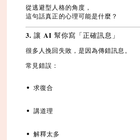
從逃避型人格的角度，
這句話真正的心理可能是什麼？
3. 讓 AI 幫你寫「正確訊息」
很多人挽回失敗，是因為傳錯訊息。
常見錯誤：
求復合
講道理
解釋太多