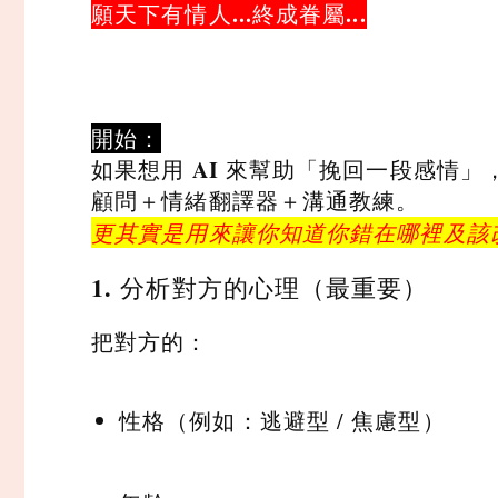
願天下有情人...終成眷屬...
開始：
AI 來幫助「挽回一段感情」
如果想用
顧問＋情緒翻譯器＋溝通教練
。
更其實是用來讓你知道你錯在哪裡及該
1. 分析對方的心理（最重要）
把對方的：
性格（例如：逃避型 / 焦慮型）