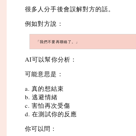
很多人分手後會誤解對方的話。
例如對方說：
「我們不要再聯絡了。」
AI可以幫你分析：
可能意思是：
a. 真的想結束
b. 逃避情緒
c. 害怕再次受傷
d. 在測試你的反應
你可以問：